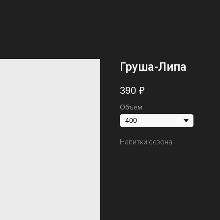
Груша-Липа
390
₽
Объем
Напитки сезона