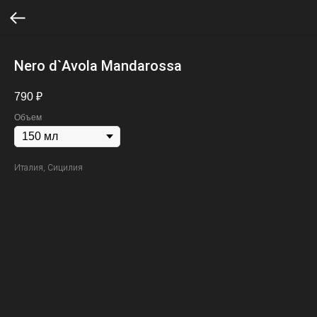
Nero d`Avola Mandarossa
790
₽
Объем
Италия, Сицилия