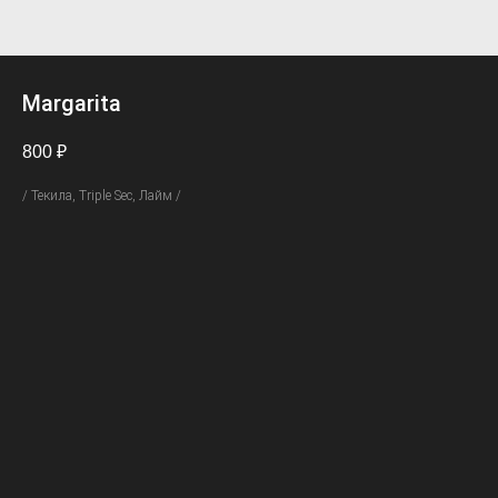
Margarita
800
₽
/ Текила, Triple Sec, Лайм /