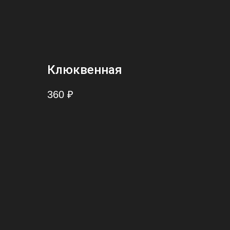
Клюквенная
360
₽