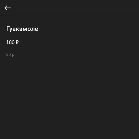
Гуакамоле
180
₽
50гр