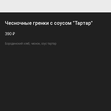
Чеcночные гренки с соусом "Тартар"
390
₽
Бородинский хлеб, чеснок, соус тартар