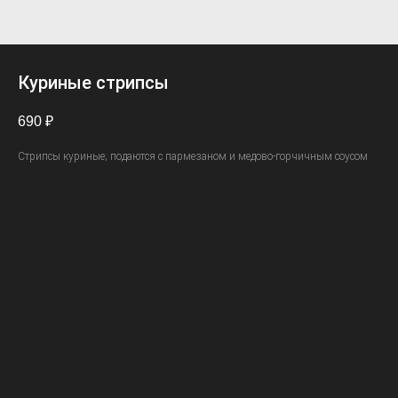
Куриные стрипсы
690
₽
Стрипсы куриные; подаются с пармезаном и медово-горчичным соусом