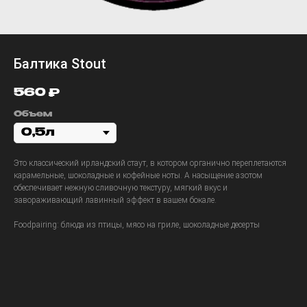
Балтика Stout
560
₽
Объем
Это классический ирландский стаут, в котором органично переплетаются
карамельные, шоколадные и кофейные ноты. А насыщение азотом
обеспечивает нежную сливочную текстуру, мягкий вкус и
завораживающий лавинный эффект в вашем бокале.
Foodpairing: блюда из птицы, мясо на гриле, шоколадные десерты